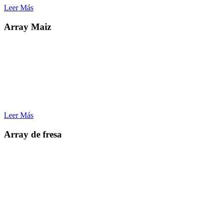
Leer Más
Array Maiz
Aplicaciones
– Construcción de Huellas de ADN de variedades de maíz e
identificación de variedades similares
– Mapeo de genes y selección de todo el genoma
– Mejoramiento por selección asistida por marcadores moleculares
– Genética y evolución de poblaciones
– Evaluación de recursos de germoplasma a nivel de genoma
Leer Más
Array de fresa
Aplicaciones:
– Investigación de rasgos complejos
– Descubrimiento de QTL
– Identificar rasgos de importancia económica
– Mejora molecular
– Escaneo de todo el genoma
– Mejoramiento asistido por marcadores
– Liberación de nuevos cultivares