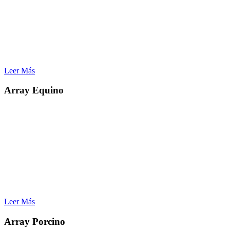
– Detección de aneuploidía: la detección temprana de tales
anomalías permite la identificación de animales que no son padres
adecuados para la próxima generación estadísticas de
consanguinidad
– Diseños de apareamiento
– Trazabilidad
Leer Más
Array Equino
Aplicaciones :
– Investigación de rasgos complejos
– Análisis de todo el genoma y mapeo fino
– Análisis de diversidad
– Predicción genómica del riesgo de enfermedad
– Mejoramiento molecular
– Mapeo de asociaciones
– Mejora de la eficiencia de los programas de mejoramiento
– Análisis de firmas de selección
Leer Más
Array Porcino