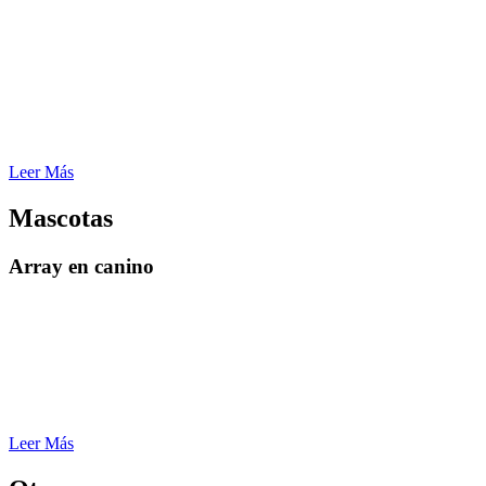
acuicultura a través de la selección genómica
– Genética evolutiva y de poblaciones
– Desarrollo de nuevas poblaciones de reproducción
– Diferenciación entre peces de diferentes orígenes
– Determinación de género mediante sondas específicas de
cromosomas sdY
– Diferenciación de poblaciones de cultivo y silvestres
Leer Más
Mascotas
Array en canino
Aplicaciones:
– Estudios de asociación de todo el genoma
– Investigación veterinaria
– Aplicaciones directas al consumidor
– Un organismo modelo para ayudar a comprender enfermedades
humanas complejas como el cáncer y la diabetes
Leer Más