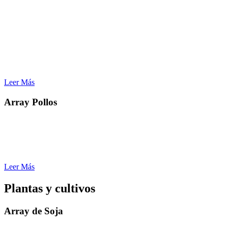
Aplicaciones
– análisis de parentesco
– identificación de las características de importancia económica
– mejora genética de líneas puras
Lorem ipsum dolor sit amet, consectetur adipiscing elit. Ut elit tellus,
luctus nec ullamcorper mattis, pulvinar dapibus leo.
Leer Más
Array Pollos
Aplicaciones :
– Investigación
– mendeliana rasgo de mapeo
– Análisis de diversidad en pollos autóctonos
Leer Más
Plantas y cultivos
Array de Soja