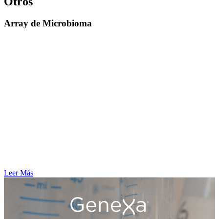
Otros
Array de Microbioma
Aspectos destacados:
– Diseño experto para perfilar microbiomas humanos y animales con
un solo ensayo
– Detecta una mayor diversidad y una resolución más alta que la
secuenciación de genes de ARNr 16s
– Permite la elaboración de perfiles genéticos de todos los
organismos presentes en una muestra
– Cobertura completa de más de 11.000 organismos y cinco
dominios microbianos: arqueas, bacterias, hongos, protozoos y virus
– Permite la identificación de especie, cepa y nivel de secuencia.
– Formatos de placas flexibles de 24 y 96 matrices
– Agnóstico del tipo de muestra: aplicaciones en nutrigenómica,
agrigenómica e investigación animal
– Análisis de detección microbiana simplificado
Leer Más