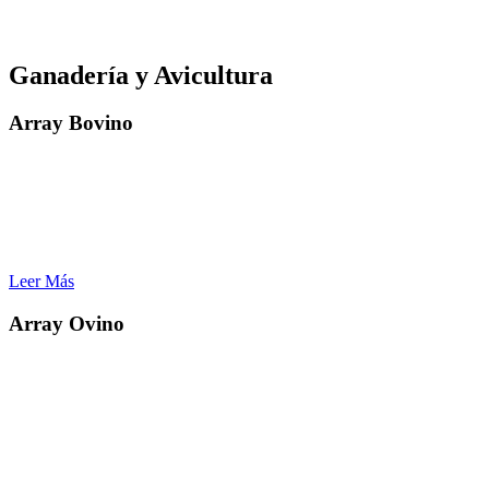
Ganadería y Avicultura
Array Bovino
Apilcaciones:
– Análisis de parentesco
– Identificación de rasgos económicamente importantes
– Evaluación de productos lácteos
– Mejora genética de líneas puras
Leer Más
Array Ovino
Aplicaciones:
– Verificación y descubrimiento de la paternidad
– Evaluaciones genómicas precisas
– Asociaciones de todo el genoma luego de una imputación precisa
a un panel de mayor densidad
– Asignación de raza
– Monitoreo de genes principales