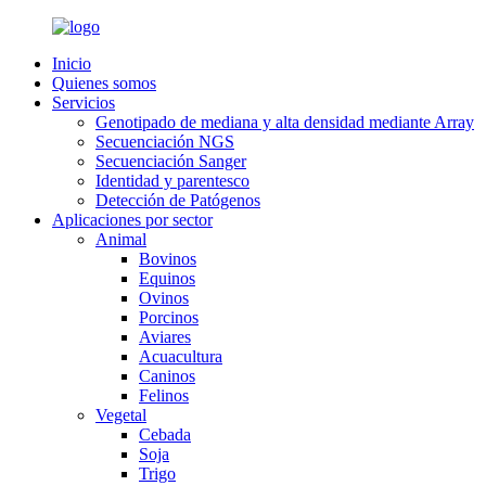
Inicio
Quienes somos
Servicios
Genotipado de mediana y alta densidad mediante Array
Secuenciación NGS
Secuenciación Sanger
Identidad y parentesco
Detección de Patógenos
Aplicaciones por sector
Animal
Bovinos
Equinos
Ovinos
Porcinos
Aviares
Acuacultura
Caninos
Felinos
Vegetal
Cebada
Soja
Trigo