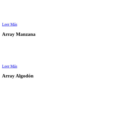
– Investigación.
– Mejoramiento.
– Generación de base de datos.
Leer Más
Array Manzana
Aplicaciones de Axiom Apple Genotyping Array:
– Construcción de mapas genéticos de alta resolución
– Mapeo fino de loci de rasgos cuantitativos
– Estudios de asociación de todo el genoma
Leer Más
Array Algodón
Aplicaciones de Axiom Cotton Genotyping Array
– Investigación de rasgos complejos y mejoramiento molecular:
– Mapeo de GWAS y QTL
– Identificación de rasgos económicamente importantes
– Programas de selección asistida por marcadores de precisión
mejorada a través de la selección genómica